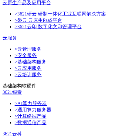
云原生产品及应用平台
>3621研云 研制一体化工业互联网解决方案
>磐云 云原生PaaS平台
>3621云印 数字化文印管理平台
云服务
>云管理服务
>安全服务
>基础架构服务
>云应用服务
>云培训服务
基础架构软硬件
3621鲲泰
>AI算力服务器
>通用算力服务器
>计算终端产品
>数据通信产品
3621云科