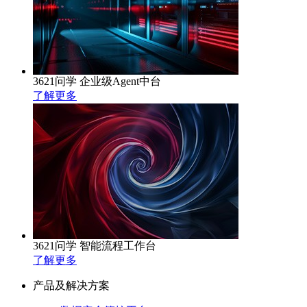
3621问学 企业级Agent中台
了解更多
3621问学 智能流程工作台
了解更多
产品及解决方案