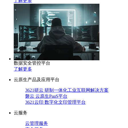
了解更多
数据安全管控平台
了解更多
云原生产品及应用平台
3621研云 研制一体化工业互联网解决方案
磐云 云原生PaaS平台
3621云印 数字化文印管理平台
云服务
云管理服务