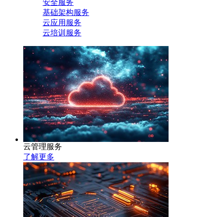
安全服务
基础架构服务
云应用服务
云培训服务
云管理服务
了解更多