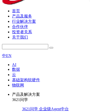
首页
产品及服务
行业解决方案
合作伙伴
投资者关系
关于我们
中
EN
AI
数据
云
基础架构软硬件
物联网
产品及解决方案
3621问学
3621问学 企业级Agent中台